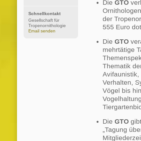
Die
GTO
ver
Ornithologen
Schnellkontakt
der Tropenor
Gesellschaft für
Tropenornithologie
555 Euro doti
Email senden
Die
GTO
vera
mehrtätige T
Themenspekt
Thematik der
Avifaunistik
Verhalten, S
Vögel bis hi
Vogelhaltung
Tiergartenbio
Die
GTO
gib
„Tagung über
Mitgliederzei