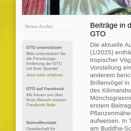
Beiträge in d
News-Archiv
GTO
Die aktuelle A
GTO unterstützen
(1/2025) enthä
Bitte unterstützen Sie
die Forschungs-
tropischer Vö
förderung der GTO
Vorstellung ei
mit Ihrer Spende!
anderem beric
Jetzt mehr erfahren
Brillenvögel i
GTO auf Facebook
des Kilimands
Wir freuen uns über
Mönchsgrasmüc
Ihren Besuch unserer
erstem Beitrag
Facebook-Seite
.
Pflanzenmäher
aufweisen. In
Schnellkontakt
am Buddha-Sch
Gesellschaft für