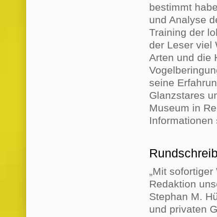
bestimmt habe
und Analyse d
Training der lo
der Leser vie
Arten und die 
Vogelberingung
seine Erfahru
Glanzstares u
Museum in Ren
Informationen 
Rundschreib
„Mit sofortige
Redaktion unse
Stephan M. Hü
und privaten 