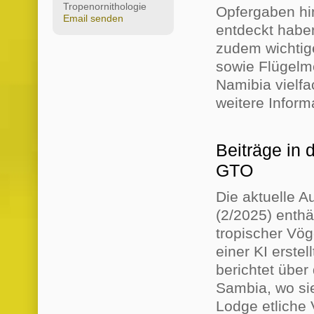
Tropenornithologie
Opfergaben hin
Email senden
entdeckt haben
zudem wichtig
sowie Flügelme
Namibia vielfa
weitere Inform
Beiträge in d
GTO
Die aktuelle A
(2/2025) enthä
tropischer Vög
einer KI erste
berichtet über
Sambia, wo si
Lodge etliche